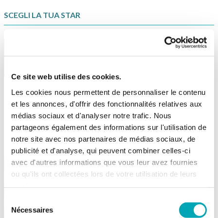
SCEGLI LA TUA STAR
Ce site web utilise des cookies.
Les cookies nous permettent de personnaliser le contenu
et les annonces, d'offrir des fonctionnalités relatives aux
médias sociaux et d'analyser notre trafic. Nous
partageons également des informations sur l'utilisation de
SCEGLI L’IMPORTO
notre site avec nos partenaires de médias sociaux, de
publicité et d'analyse, qui peuvent combiner celles-ci
avec d'autres informations que vous leur avez fournies
CHF 50.-
CHF 80.-
ou qu'ils ont collectées lors de votre utilisation de leurs
services.
CHF 100.-
CHF 150.-
Sélection
Nécessaires
du
CHF 200.-
CHF 250.-