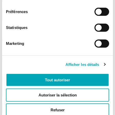
consentement
Préférences
Valore personalizzato
Tra CHF 20.- e CHF 2'500.-
Statistiques
DA*
Marketing
PER*
Afficher les détails
IL TUO MESSAGGIO
(MAX. 5 RIGHE, 220 CARATTERI)
Tout autoriser
Autoriser la sélection
ORDINA
Refuser