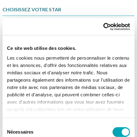
CHOISISSEZ VOTRE STAR
Ce site web utilise des cookies.
Les cookies nous permettent de personnaliser le contenu
et les annonces, d'offrir des fonctionnalités relatives aux
médias sociaux et d'analyser notre trafic. Nous
partageons également des informations sur l'utilisation de
CHOISISSEZ VOTRE MONTANT
notre site avec nos partenaires de médias sociaux, de
publicité et d'analyse, qui peuvent combiner celles-ci
avec d'autres informations que vous leur avez fournies
CHF 50.-
CHF 80.-
ou qu'ils ont collectées lors de votre utilisation de leurs
services.
CHF 100.-
CHF 150.-
Sélection
Nécessaires
du
CHF 200.-
CHF 250.-