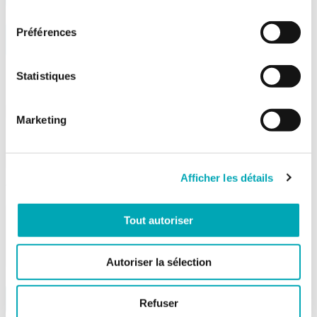
consentement
Préférences
Montant libre
Entre CHF 20.- et CHF 2'500.-
Statistiques
DE LA PART DE*
Marketing
POUR*
Afficher les détails
VOTRE MESSAGE
(MAX. 5 LIGNES, 220 CARACTÈRES)
Tout autoriser
Autoriser la sélection
COMMANDER
Refuser